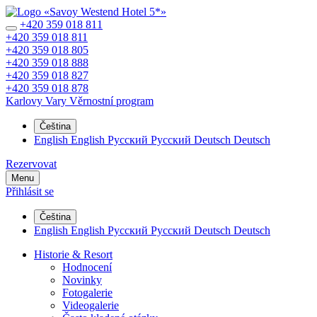
+420 359 018 811
+420 359 018 811
+420 359 018 805
+420 359 018 888
+420 359 018 827
+420 359 018 878
Karlovy Vary
Věrnostní program
Čeština
English
English
Русский
Русский
Deutsch
Deutsch
Rezervovat
Menu
Přihlásit se
Čeština
English
English
Русский
Русский
Deutsch
Deutsch
Historie & Resort
Hodnocení
Novinky
Fotogalerie
Videogalerie