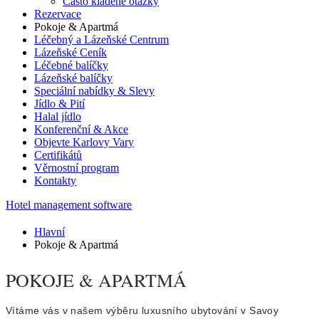
Často kladené otázky
Rezervace
Pokoje & Apartmá
Léčebný a Lázeňské Centrum
Lázeňské Ceník
Léčebné balíčky
Lázeňské balíčky
Speciální nabídky & Slevy
Jídlo & Pití
Halal jídlo
Konferenční & Akce
Objevte Karlovy Vary
Certifikátů
Věrnostní program
Kontakty
Hotel management software
Hlavní
Pokoje & Apartmá
POKOJE & APARTMÁ
Vítáme vás v našem výběru luxusního ubytování v Savoy