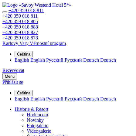
+420 359 018 811
+420 359 018 811
+420 359 018 805
+420 359 018 888
+420 359 018 827
+420 359 018 878
Karlovy Vary
Věrnostní program
Čeština
English
English
Русский
Русский
Deutsch
Deutsch
Rezervovat
Menu
Přihlásit se
Čeština
English
English
Русский
Русский
Deutsch
Deutsch
Historie & Resort
Hodnocení
Novinky
Fotogalerie
Videogalerie