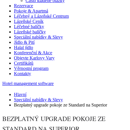
Často kladené otázky
Rezervace
Pokoje & Apartmá
Léčebný a Lázeňské Centrum
Lázeňské Ceník
Léčebné balíčky
Lázeňské balíčky
Speciální nabídky & Slevy
Jídlo & Pití
Halal jídlo
Konferenční & Akce
Objevte Karlovy Vary
Certifikátů
Věrnostní program
Kontakty
Hotel management software
Hlavní
Speciální nabídky & Slevy
Bezplatný upgrade pokoje ze Standard na Superior
BEZPLATNÝ UPGRADE POKOJE ZE
STANDARD NA SUPERIOR