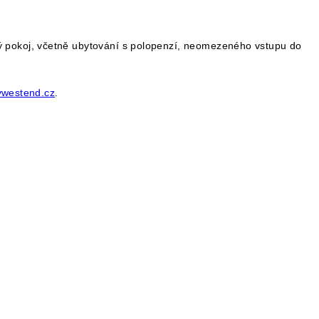
ový pokoj, včetně ubytování s polopenzí, neomezeného vstupu do
ywestend.cz
.