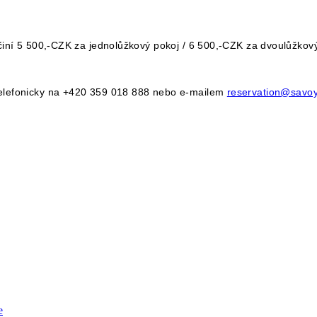
c činí 5 500,-CZK za jednolůžkový pokoj / 6 500,-CZK za dvoulůžk
 telefonicky na +420 359 018 888 nebo e-mailem
reservation@savo
e