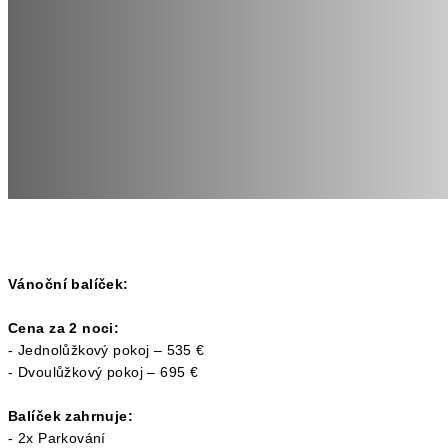
Vánoční balíček:
Cena za 2 noci:
- Jednolůžkový pokoj – 535 €
- Dvoulůžkový pokoj – 695 €
Balíček zahrnuje:
- 2x Parkování