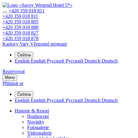
+420 359 018 811
+420 359 018 811
+420 359 018 805
+420 359 018 888
+420 359 018 827
+420 359 018 878
Karlovy Vary
Věrnostní program
Čeština
English
English
Русский
Русский
Deutsch
Deutsch
Rezervovat
Menu
Přihlásit se
Čeština
English
English
Русский
Русский
Deutsch
Deutsch
Historie & Resort
Hodnocení
Novinky
Fotogalerie
Videogalerie