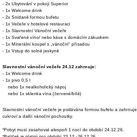
- 2x Ubytování v pokoji Superior
- 1x Welcome drink
- 2x Snídaně formou bufetu
- 1x Večeře v hotelové restauraci
- 1x Slavnostní Vánoční večeře
- 1x Svařené víno/ nebo káva s domácím zákuskem
- 1x Minerální koupel s „vánoční“ přísadou
- 1x Vstup do solné jeskyně
Slavnostní vánoční večeře 24.12 zahrnuje:
- 1x Welcome drink
- 1x pivo 0,5 l
nebo 1x nealkoholický nápoj
nebo 1x sklenka vína (červené/bílé)
Slavnostní vánoční večeře je podávána formou bufetu a zahrnuje 
cukroví a další vánoční pochoutky.
*Pobyt musí zasahovat alespoň 1 nocí do období 24.12.26.
*Balíček je platný pro období 23.12.-26.12.26.