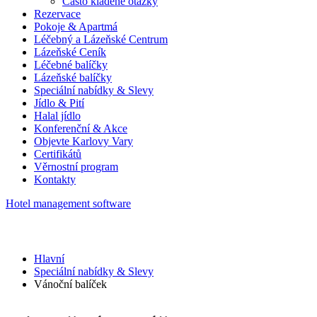
Často kladené otázky
Rezervace
Pokoje & Apartmá
Léčebný a Lázeňské Centrum
Lázeňské Ceník
Léčebné balíčky
Lázeňské balíčky
Speciální nabídky & Slevy
Jídlo & Pití
Halal jídlo
Konferenční & Akce
Objevte Karlovy Vary
Certifikátů
Věrnostní program
Kontakty
Hotel management software
Hlavní
Speciální nabídky & Slevy
Vánoční balíček