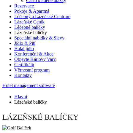
Často kladené otázky
Rezervace
Pokoje & Apartmá
Léčebný a Lázeňské Centrum
Lázeňské Ceník
Léčebné balíčky
Lázeňské balíčky
Speciální nabídky & Slevy
Jídlo & Pití
Halal jídlo
Konferenční & Akce
Objevte Karlovy Vary
Certifikátů
Věrnostní program
Kontakty
Hotel management software
Hlavní
Lázeňské balíčky
LÁZEŇSKÉ BALÍČKY