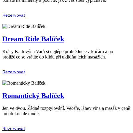
bohaté na minerály a pociťte, jak z vás stres vyprchává.
Rezervovat
Dream Ride Balíček
Krásy Karlových Varů si nejlépe prohlédnete z kočáru a po
projížďce se vrátíte do klidu při uklidňujících masážích.
Rezervovat
Romantický Balíček
Jen ve dvou. Žádné rozptylování. Večeře, láhev vína a masáž v ceně
pro dokonalé rande.
Rezervovat