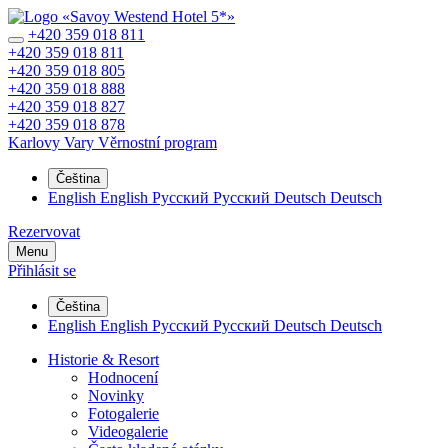
+420 359 018 811
+420 359 018 811
+420 359 018 805
+420 359 018 888
+420 359 018 827
+420 359 018 878
Karlovy Vary
Věrnostní program
Čeština
English
English
Русский
Русский
Deutsch
Deutsch
Rezervovat
Menu
Přihlásit se
Čeština
English
English
Русский
Русский
Deutsch
Deutsch
Historie & Resort
Hodnocení
Novinky
Fotogalerie
Videogalerie