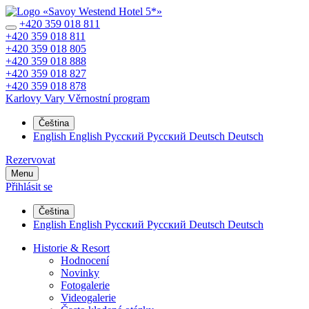
+420 359 018 811
+420 359 018 811
+420 359 018 805
+420 359 018 888
+420 359 018 827
+420 359 018 878
Karlovy Vary
Věrnostní program
Čeština
English
English
Русский
Русский
Deutsch
Deutsch
Rezervovat
Menu
Přihlásit se
Čeština
English
English
Русский
Русский
Deutsch
Deutsch
Historie & Resort
Hodnocení
Novinky
Fotogalerie
Videogalerie