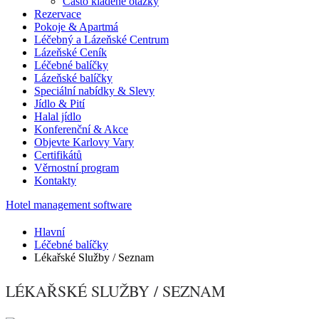
Často kladené otázky
Rezervace
Pokoje & Apartmá
Léčebný a Lázeňské Centrum
Lázeňské Ceník
Léčebné balíčky
Lázeňské balíčky
Speciální nabídky & Slevy
Jídlo & Pití
Halal jídlo
Konferenční & Akce
Objevte Karlovy Vary
Certifikátů
Věrnostní program
Kontakty
Hotel management software
Hlavní
Léčebné balíčky
Lékařské Služby / Seznam
LÉKAŘSKÉ SLUŽBY / SEZNAM