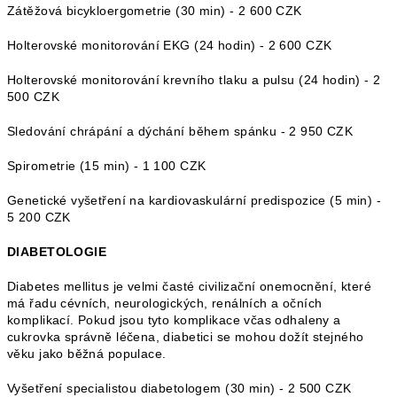
Zátěžová bicykloergometrie (30 min) - 2 600 CZK
Holterovské monitorování EKG (24 hodin) - 2 600 CZK
Holterovské monitorování krevního tlaku a pulsu (24 hodin) - 2
500 CZK
Sledování chrápání a dýchání během spánku - 2 950 CZK
Spirometrie (15 min) - 1 100 CZK
Genetické vyšetření na kardiovaskulární predispozice (5 min) -
5 200 CZK
DIABETOLOGIE
Diabetes mellitus je velmi časté civilizační onemocnění, které
má řadu cévních, neurologických, renálních a očních
komplikací. Pokud jsou tyto komplikace včas odhaleny a
cukrovka správně léčena, diabetici se mohou dožít stejného
věku jako běžná populace.
Vyšetření specialistou diabetologem (30 min) - 2 500 CZK