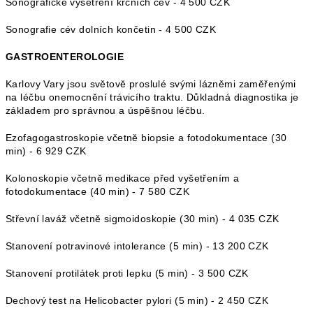
Sonografické vyšetření krčních cév - 4 500 CZK
Sonografie cév dolních končetin - 4 500 CZK
GASTROENTEROLOGIE
Karlovy Vary jsou světově proslulé svými lázněmi zaměřenými
na léčbu onemocnění trávicího traktu. Důkladná diagnostika je
základem pro správnou a úspěšnou léčbu.
Ezofagogastroskopie včetně biopsie a fotodokumentace (30
min) - 6 929 CZK
Kolonoskopie včetně medikace před vyšetřením a
fotodokumentace (40 min) - 7 580 CZK
Střevní laváž včetně sigmoidoskopie (30 min) - 4 035 CZK
Stanovení potravinové intolerance (5 min) - 13 200 CZK
Stanovení protilátek proti lepku (5 min) - 3 500 CZK
Dechový test na Helicobacter pylori (5 min) - 2 450 CZK