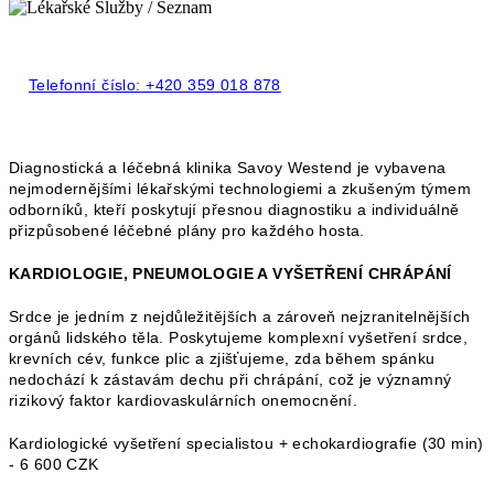
Telefonní číslo:
+420 359 018 878
Diagnostická a léčebná klinika Savoy Westend je vybavena
nejmodernějšími lékařskými technologiemi a zkušeným týmem
odborníků, kteří poskytují přesnou diagnostiku a individuálně
přizpůsobené léčebné plány pro každého hosta.
KARDIOLOGIE, PNEUMOLOGIE A VYŠETŘENÍ CHRÁPÁNÍ
Srdce je jedním z nejdůležitějších a zároveň nejzranitelnějších
orgánů lidského těla. Poskytujeme komplexní vyšetření srdce,
krevních cév, funkce plic a zjišťujeme, zda během spánku
nedochází k zástavám dechu při chrápání, což je významný
rizikový faktor kardiovaskulárních onemocnění.
Kardiologické vyšetření specialistou + echokardiografie (30 min)
- 6 600 CZK