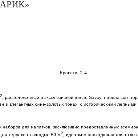
АРИК»
Кровати:
2-4
2
, расположенный в эксклюзивной вилле Savoy, предлагает пе
ен в элегантных сине-золотых тонах, с историческими лепным
х наборов для напитков, эксклюзивно предоставленных всемир
2
щая терраса площадью 50 м
, идеально подходящая для отдых