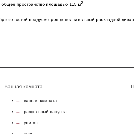
2
я общее пространство площадью 115 м
.
етвёртого гостей предусмотрен дополнительный раскладной див
Ванная комната
П
ванная комната
раздельный санузел
унитаз
душ