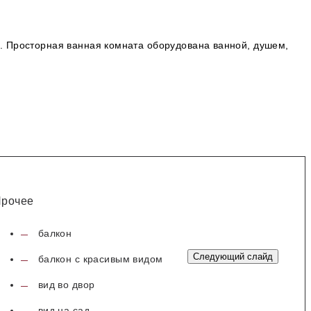
ан. Просторная ванная комната оборудована ванной, душем,
рочее
балкон
Следующий слайд
балкон с красивым видом
вид во двор
вид на сад