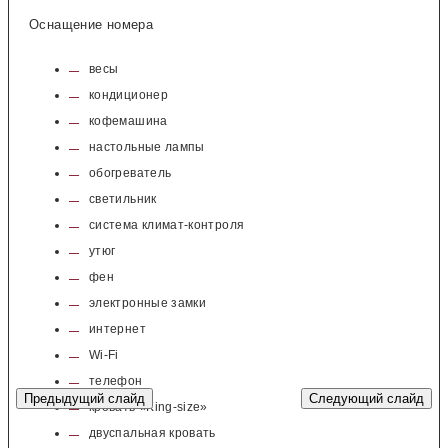
Оснащение номера
весы
кондиционер
кофемашина
настольные лампы
обогреватель
светильник
система климат-контроля
утюг
фен
электронные замки
интернет
Wi-Fi
телефон
Предыдущий слайд
Следующий слайд
кровать «King-size»
двуспальная кровать