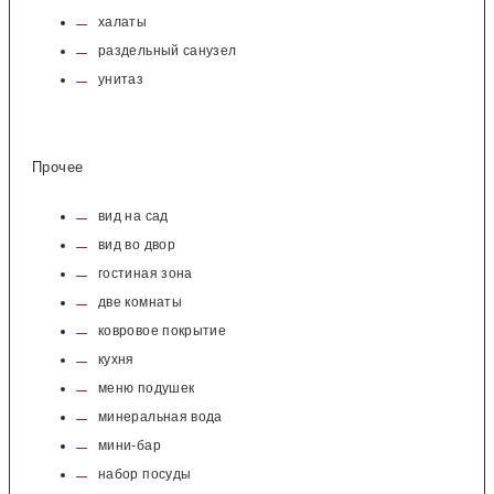
халаты
раздельный санузел
унитаз
Прочее
вид на сад
вид во двор
гостиная зона
две комнаты
ковровое покрытие
кухня
меню подушек
минеральная вода
мини-бар
набор посуды