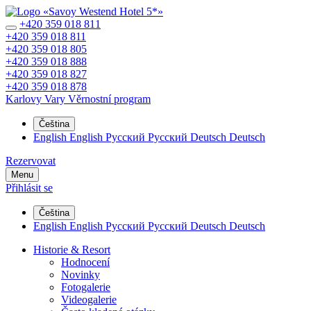
+420 359 018 811
+420 359 018 811
+420 359 018 805
+420 359 018 888
+420 359 018 827
+420 359 018 878
Karlovy Vary
Věrnostní program
Čeština
English
English
Русский
Русский
Deutsch
Deutsch
Rezervovat
Menu
Přihlásit se
Čeština
English
English
Русский
Русский
Deutsch
Deutsch
Historie & Resort
Hodnocení
Novinky
Fotogalerie
Videogalerie