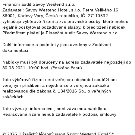
Finanční audit Savoy Westend s.r.o.
Zadavatel: Savoy Westend Hotel, s.r.o, Petra Velikého 16,
36001, Karlovy Vary, Česká republika, IČ: 27110532
vyhlašuje výběrové řízení a zve právnické osoby, které mohou
legálně poskytovat požadované služby, k předložení nabídek.
Předmětem plnění je Finanční audit Savoy Westend s.r.o.
Další informace a podmínky jsou uvedeny v Zadávací
dokumentaci.
Nabídky musí být doručeny na adresu zadavatele nejpozději do
30.03.2021, 10:00 hod. (českého času).
Toto výběrové řízení není veřejnou obchodní soutěží ani
veřejným příslibem a nejedná se o veřejnou zakázku
realizovanou dle zákona č. 134/2016 Sb., o veřejných
zakázkách.
Tato výzva je informativní, není závaznou nabídkou.
Realizované řízení nenutí zadavatele k podpisu smlouvy.
© 2026. Lázeňský léčebný resort Savoy Westend Hotel 5*