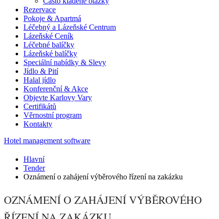
Často kladené otázky
Rezervace
Pokoje & Apartmá
Léčebný a Lázeňské Centrum
Lázeňské Ceník
Léčebné balíčky
Lázeňské balíčky
Speciální nabídky & Slevy
Jídlo & Pití
Halal jídlo
Konferenční & Akce
Objevte Karlovy Vary
Certifikátů
Věrnostní program
Kontakty
Hotel management software
Hlavní
Tender
Oznámení o zahájení výběrového řízení na zakázku
OZNÁMENÍ O ZAHÁJENÍ VÝBĚROVÉHO
ŘÍZENÍ NA ZAKÁZKU