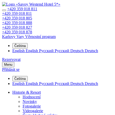
+420 359 018 811
+420 359 018 811
+420 359 018 805
+420 359 018 888
+420 359 018 827
+420 359 018 878
Karlovy Vary
Věrnostní program
Čeština
English
English
Русский
Русский
Deutsch
Deutsch
Rezervovat
Menu
Přihlásit se
Čeština
English
English
Русский
Русский
Deutsch
Deutsch
Historie & Resort
Hodnocení
Novinky
Fotogalerie
Videogalerie