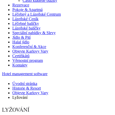
Často kladené otázky
Rezervace
Pokoje & Apartmá
Léčebný a Lázeňské Centrum
Lázeňské Ceník
Léčebné balíčky
Lázeňské balíčky
Speciální nabídky & Slevy
Jídlo & Pití
Halal jídlo
Konferenční & Akce
Objevte Karlovy Vary
Certifikátů
Věrnostní program
Kontakty
Hotel management software
Úvodní stránka
Historie & Resort
Objevte Karlovy Vary
Lyžování
LYŽOVÁNÍ