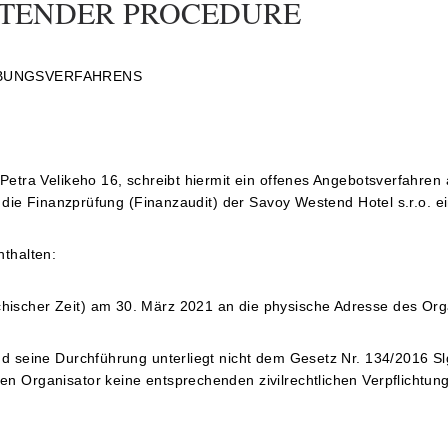
E TENDER PROCEDURE
IBUNGSVERFAHRENS
etra Velikeho 16, schreibt hiermit ein offenes Angebotsverfahren a
r die Finanzprüfung (Finanzaudit) der Savoy Westend Hotel s.r.o. e
nthalten:
ischer Zeit) am 30. März 2021 an die physische Adresse des Orga
nd seine Durchführung unterliegt nicht dem Gesetz Nr. 134/2016 Sl
 Organisator keine entsprechenden zivilrechtlichen Verpflichtunge