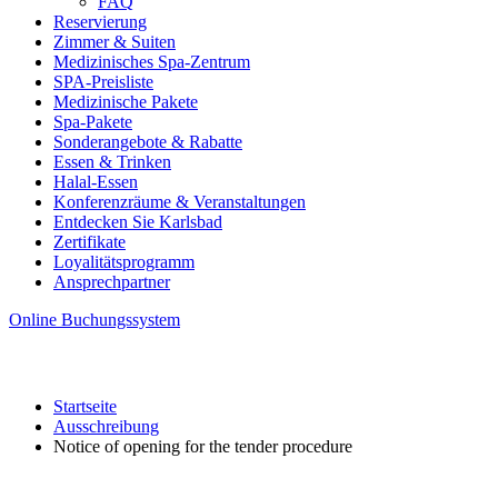
FAQ
Reservierung
Zimmer & Suiten
Medizinisches Spa-Zentrum
SPA-Preisliste
Medizinische Pakete
Spa-Pakete
Sonderangebote & Rabatte
Essen & Trinken
Halal-Essen
Konferenzräume & Veranstaltungen
Entdecken Sie Karlsbad
Zertifikate
Loyalitätsprogramm
Ansprechpartner
Online Buchungssystem
Startseite
Ausschreibung
Notice of opening for the tender procedure