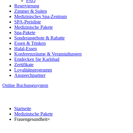
FAQ
Reservierung
Zimmer & Suiten
Medizinisches Spa-Zentrum
SPA-Preisliste
Medizinische Pakete
Spa-Pakete
Sonderangebote & Rabatte
Essen & Trinken
Halal-Essen
Konferenzräume & Veranstaltungen
Entdecken Sie Karlsbad
Zertifikate
Loyalitätsprogramm
Ansprechpartner
Online Buchungssystem
Startseite
Medizinische Pakete
Frauengesundheit+